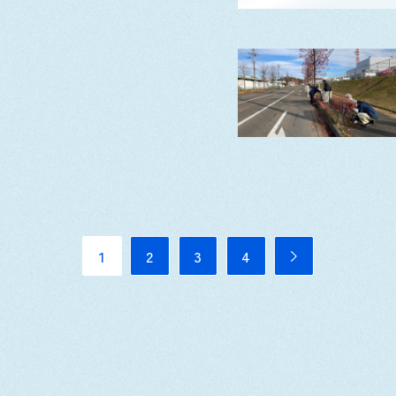
1
2
3
4
NEXT