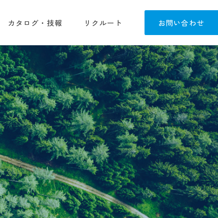
カタログ・技報
リクルート
お問い合わせ
製品
電力グループサステナビリティ方針
電力グループ行動指針
電力グループ人権方針
研究開発
ソフトウェア開発保守