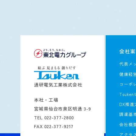
会社案
代表メ
健康経
コーポ
通研電気工業株式会社
Tsuke
本社・工場
DX推進
宮城県仙台市泉区明通 3-9
調達基
TEL 022-377-2800
会社概
FAX 022-377-9217
アクセ