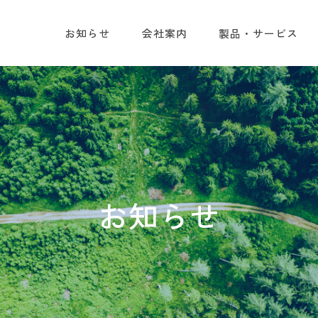
お知らせ
会社案内
製品・サービス
再生可能エネルギー
代表メッセージ・経営方針
東北
健康経営宣言
東北
コーポレートステートメント
東北
導入事例
Tsukenビジョン2031
DX推進方針
お知らせ
調達基本方針
会社概要・組織図・沿革
アクセス・事業所一覧
工事保守
一般事業主行動計画・年度会社休日